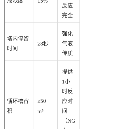
液浓度
15%
反应
完全
强化
塔内停留
≥8
秒
气液
时间
传质
提供
1小
时反
≥50
循环槽容
应时
³
积
间
m
（NG