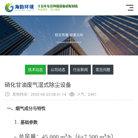
技术动态
公司动态
行业新闻
常见问题
硝化甘油废气湿式除尘设备
发布时间：2025-06-23 08:41:14
人气：
2461
一、烟气成分与特性
1.
基础参数
³
³
总风量：45,000 m
/h
（6×7,500 m
/h
）
o