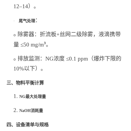
12–14）。
：
·
尾气处理
除雾器：折流板+丝网二级除雾，液滴携带
o
³
量 ≤50 mg/m
。
排放监测：NG浓度 ≤0.1 ppm（爆炸下限的
o
10%以下）。
三、物料平衡计算
1.
NG
最大处理量
2.
NaOH
消耗量
四、设备清单与规格