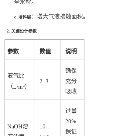
全水解。
：增大气液接触面积。
填料层
o
2.
关键设计参数
参数
数值
说明
确保
液气比
2–3
充分
³
（L/m
）
吸收
过量
20%
NaOH
溶
10–
保证