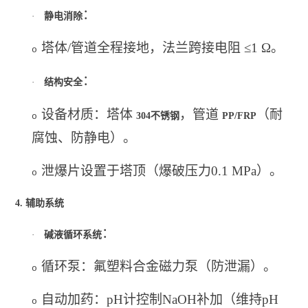
：
·
静电消除
塔体/管道全程接地，法兰跨接电阻 ≤1 Ω。
o
：
·
结构安全
设备材质：塔体
，管道
（耐
304
不锈钢
PP/FRP
o
腐蚀、防静电）。
泄爆片设置于塔顶（爆破压力0.1 MPa）。
o
4.
辅助系统
：
·
碱液循环系统
循环泵：氟塑料合金磁力泵（防泄漏）。
o
自动加药：pH计控制NaOH补加（维持pH
o