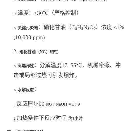
温度：≤30
℃
（严格控制）
o
₃
₅
₃
₉
：硝化甘油（C
H
N
O
）浓度 ≤1%
关键污染物
o
(10,000 ppm)
2.
硝化甘油（NG）特性
：分解温度17–55
℃
，机械摩擦、冲
高爆炸性
o
击或局部过热可引发爆炸。
：
水解反应
o
反应摩尔比
§
NG : NaOH = 1 : 3
加热条件下反应时间
§
约1小时