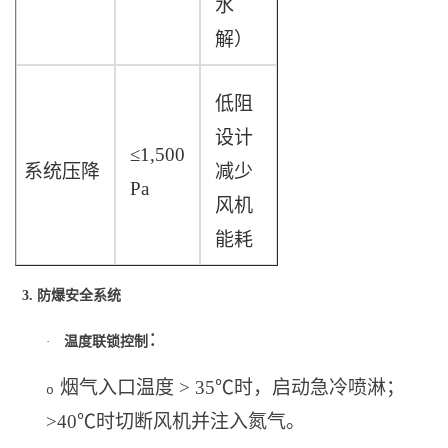
水
解）
低阻
设计
≤1,500
系统压降
减少
Pa
风机
能耗
3.
防爆安全系统
：
·
温度联锁控制
烟气入口温度 > 35
℃
时，启动急冷喷淋；
o
>40
℃
时切断风机并注入氮气。