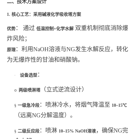
二、技术方案设计
1.
核心工艺：采用碱液化学吸收塔方案
： 通过
双重机制彻底消除爆
优势
低温控制+化学水解
炸风险；
：利用NaOH溶液与NG发生水解反应，转化
原理
为无爆炸性的甘油和硝酸钠。
：
·
设备选型
（立式逆流设计）
两级喷淋塔
o
：喷淋冷水，将烟气降温至
§
一级急冷段
10–15
℃
（远离NG分解温度）。
：喷淋
，确保NG完
§
二级反应段
10–15% NaOH
溶液