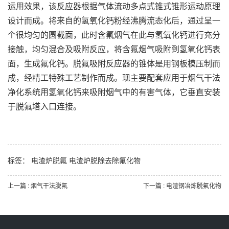
运用效果，该反应器根据气体流动多点式锥式锥形运动原理
设计而成。将来自的氢氧化钙粉经沸腾流态化后，通过呈一
个很均匀的圆截面，此时含氟烟气在此与氢氧化钙进行充分
接触，均匀混合及吸附反应，将含氟烟气吸附到氢氧化钙表
面，生成氟化钙。脱氟吸附反应器的锥体是用钢板模压制而
成，经精工特殊工艺制作而成。现主要配套应用于烟气干法
净化系统用氢氧化钙来吸附烟气中的有害气体，它垂直安装
于脱氟塔入口连接。
标签：
电渣炉脱氟
电渣炉脱除去除氟化物
上一篇 : 烟气干法脱氟
下一篇 : 电渣钢冶炼脱氟化物