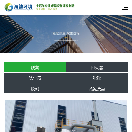
脱氟
阻火器
除尘器
脱硫
脱硝
蒸氨洗氨