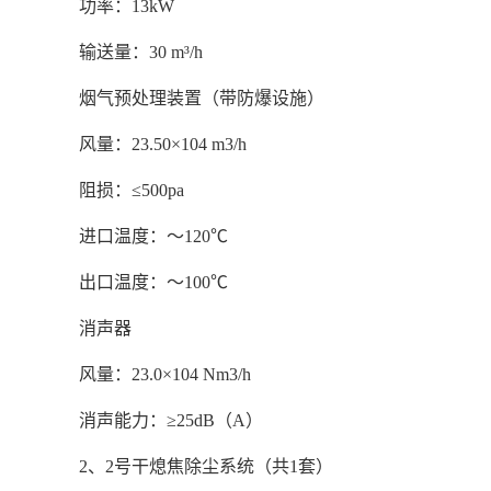
功率：13kW
输送量：30 m³/h
烟气预处理装置（带防爆设施）
风量：23.50×104 m3/h
阻损：≤500pa
进口温度：～120℃
出口温度：～100℃
消声器
风量：23.0×104 Nm3/h
消声能力：≥25dB（A）
2、2号干熄焦除尘系统（共1套）