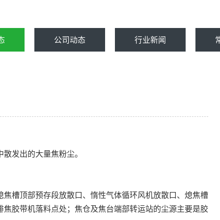
态
公司动态
行业新闻
中散发出的大量焦粉尘。
熄焦槽顶部预存段放散口、惰性气体循环风机放散口、熄焦槽
排焦胶带机落料点处；焦仓及焦台端部转运站的尘源主要是胶