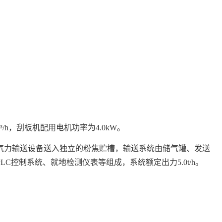
/h，刮板机配用电机功率为4.0kW。
气力输送设备送入独立的粉焦贮槽，输送系统由储气罐、发送
C控制系统、就地检测仪表等组成，系统额定出力5.0t/h。