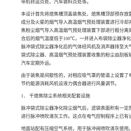
带机转运点处、汽车装料点处等。
本设计首先将熄焦槽顶盖装焦处、熄焦槽顶部预存放
成分及火星的烟气导入高温烟气预处理装置进行冷却
焦粉尘烟气导入高温烟气预处理装置下部进行粗分离
合后的烟气温度低于100℃，一并进入布袋除尘器净
脉冲袋式除尘器净化后的气体经风机及消声器排至大
袋式除尘器、高温烟气预处理装置收集的粉尘由刮板
汽车定期外运。
由于装焦是间歇性的，对相应吸气罩的管道上设置了
节约能源消耗风机设液力偶合器进行风量调节。
1． 干熄焦除尘系统相关配套设施
脉冲袋式除尘器净化除尘烟气后，滤袋表面积有一定
进行脉冲喷吹清灰工作。这点在电气控制程序上已有
地面站配有压缩空气系统，用于脉冲阀喷吹清灰使用