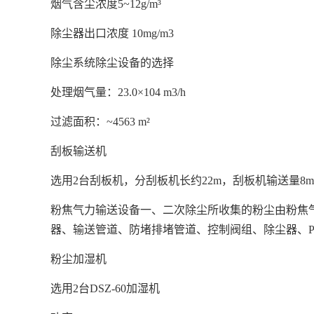
烟气含尘浓度5~12g/m³
除尘器出口浓度 10mg/m3
除尘系统除尘设备的选择
处理烟气量：23.0×104 m3/h
过滤面积：~4563 m²
刮板输送机
选用2台刮板机，分刮板机长约22m，刮板机输送量8m³
粉焦气力输送设备一、二次除尘所收集的粉尘由粉焦
器、输送管道、防堵排堵管道、控制阀组、除尘器、PL
粉尘加湿机
选用2台DSZ-60加湿机