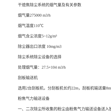
干熄焦除尘系统的烟气量及有关参数
烟气量275000 m3/h
烟气温度110℃
烟气含尘浓度5~12g/m³
除尘器出口浓度 10mg/m3
除尘系统除尘设备的选择
处理烟气量：27.5×104 m3/h
刮板输送机
选用2台刮板机，分刮板机长约22m，刮板机输送量8m³
粉焦气力输送设备
一、二次除尘所收集的粉尘由粉焦气力输送设备送入