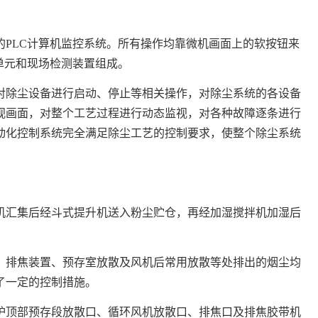
PLC计算机监控系统。所有操作均靠微机画面上的软按钮来
单元和现场检测装置组成。
对除尘设备进行启动、停止等相关操作，对除尘系统的各设备
视画面，对整个工艺过程进行动态监视，对各种故障逐条进行
动化控制系统完全满足除尘工艺的控制要求，使整个除尘系统
机汇集后经斗式提升机送入粉尘贮仓，再经加湿搅拌机加湿后
、排焦装置、预存室放散及风机后常用放散等处排出的烟尘均
了一定的控制措施。
炉顶部预存段放散口、循环风机放散口、排焦口及排焦胶带机