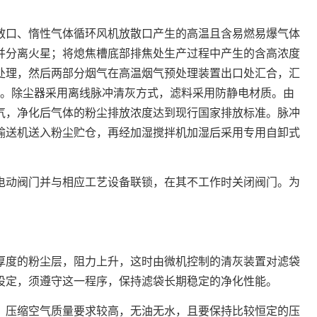
散口、惰性气体循环风机放散口产生的高温且含易燃易爆气体
并分离火星；将熄焦槽底部排焦处生产过程中产生的含高浓度
处理，然后两部分烟气在高温烟气预处理装置出口处汇合，汇
化。除尘器采用离线脉冲清灰方式，滤料采用防静电材质。由
气，净化后气体的粉尘排放浓度达到现行国家排放标准。脉冲
输送机送入粉尘贮仓，再经加湿搅拌机加湿后采用专用自卸式
电动阀门并与相应工艺设备联锁，在其不工作时关闭阀门。为
厚度的粉尘层，阻力上升，这时由微机控制的清灰装置对滤袋
设定，须遵守这一程序，保持滤袋长期稳定的净化性能。
。压缩空气质量要求较高，无油无水，且要保持比较恒定的压