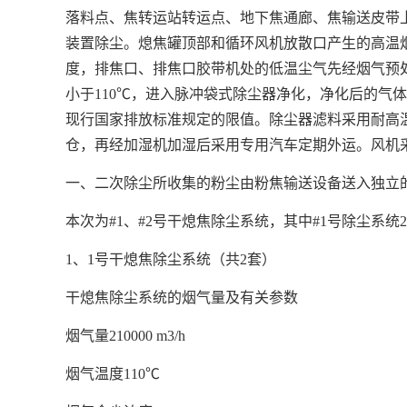
落料点、焦转运站转运点、地下焦通廊、焦输送皮带
装置除尘。熄焦罐顶部和循环风机放散口产生的高温
度，排焦口、排焦口胶带机处的低温尘气先经烟气预
小于110℃，进入脉冲袋式除尘器净化，净化后的气
现行国家排放标准规定的限值。除尘器滤料采用耐高
仓，再经加湿机加湿后采用专用汽车定期外运。风机
一、二次除尘所收集的粉尘由粉焦输送设备送入独立
本次为#1、#2号干熄焦除尘系统，其中#1号除尘系统
1、1号干熄焦除尘系统（共2套）
干熄焦除尘系统的烟气量及有关参数
烟气量210000 m3/h
烟气温度110℃