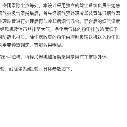
上密闭罩除尘点等处。本设计采用独立的除尘系统负责干熄焦
烟气被吸气罩捕集后，首先经烟气预处理冷却装置降低烟气温
处理装置进行处理后再与冷却后烟气混合。混合后的烟气温度
体经风机及消声器排至大气，净化后气体的粉尘排放浓度低于
温防静电材质。除尘器收集的粉尘由埋刮板输送机送入粉尘贮
采用变频器调速，节能效果明显。
的粉尘贮槽，再经加湿机加湿后采用专用汽车定期外运。
2套，#2除尘系统1套，具体参数如下：