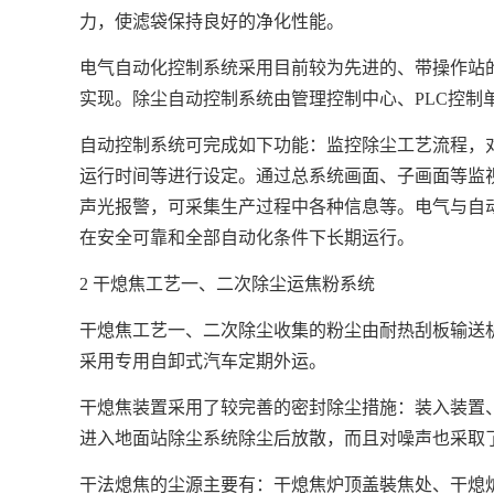
力，使滤袋保持良好的净化性能。
电气自动化控制系统采用目前较为先进的、带操作站的
实现。除尘自动控制系统由管理控制中心、PLC控制
自动控制系统可完成如下功能：监控除尘工艺流程，
运行时间等进行设定。通过总系统画面、子画面等监
声光报警，可采集生产过程中各种信息等。电气与自
在安全可靠和全部自动化条件下长期运行。
2 干熄焦工艺一、二次除尘运焦粉系统
干熄焦工艺一、二次除尘收集的粉尘由耐热刮板输送
采用专用自卸式汽车定期外运。
干熄焦装置采用了较完善的密封除尘措施：装入装置
进入地面站除尘系统除尘后放散，而且对噪声也采取
干法熄焦的尘源主要有：干熄焦炉顶盖裝焦处、干熄